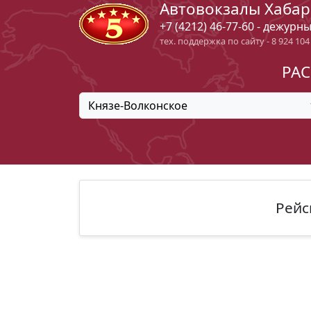
Автовокзалы Хабар
+7 (4212) 46-77-60 - дежурн
тех. поддержка по сайту - 8 924 104
РАС
Князе-Волконское
Рейс