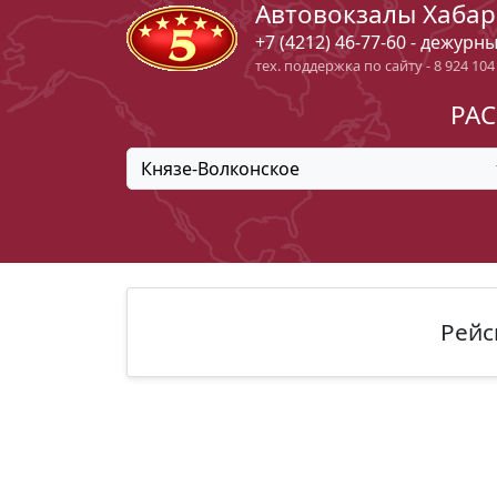
Автовокзалы Хабар
+7 (4212) 46-77-60 - дежурн
тех. поддержка по сайту - 8 924 104
РАС
Князе-Волконское
Рейс