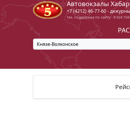
Автовокзалы Хабар
+7 (4212) 46-77-60 - дежурн
тех. поддержка по сайту - 8 924 104
РАС
Князе-Волконское
Рейс