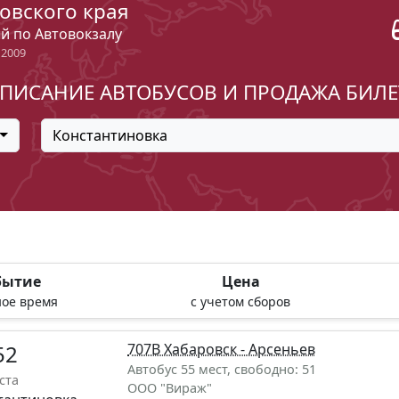
овского края
ый по Автовокзалу
 2009
ПИСАНИЕ АВТОБУСОВ И ПРОДАЖА БИЛ
Константиновка
бытие
Цена
ое время
с учетом сборов
52
707В Хабаровск - Арсеньев
Автобус 55 мест, свободно: 51
ста
ООО "Вираж"