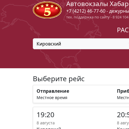
Автовокзалы Хабар
+7 (4212) 46-77-60 - дежурн
тех. поддержка по сайту - 8 924 104
РАС
Кировский
Выберите рейс
Отправление
При
Местное время
Местн
19:20
20:
8 августа
8 авгу