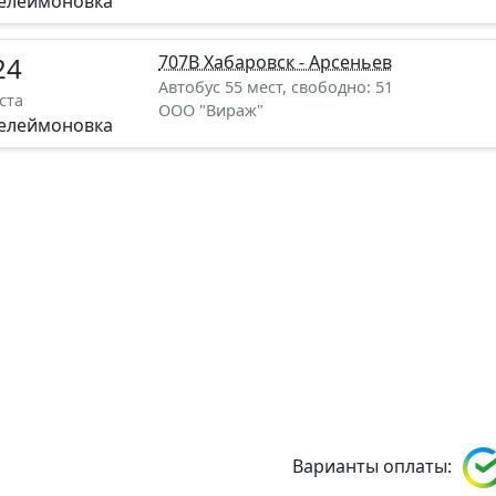
елеймоновка
24
707В Хабаровск - Арсеньев
Автобус 55 мест, свободно: 51
ста
ООО "Вираж"
елеймоновка
Варианты оплаты: