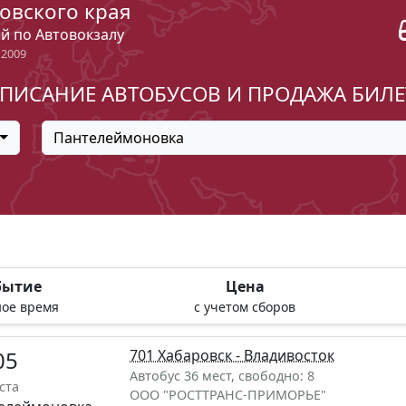
овского края
ый по Автовокзалу
 2009
ПИСАНИЕ АВТОБУСОВ И ПРОДАЖА БИЛ
Пантелеймоновка
бытие
Цена
ое время
с учетом сборов
05
701 Хабаровск - Владивосток
Автобус 36 мест, свободно: 8
ста
ООО "РОСТТРАНС-ПРИМОРЬЕ"