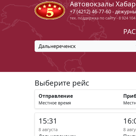
Автовокзалы Хабар
+7 (4212) 46-77-60 - дежурн
тех. поддержка по сайту - 8 924 104
РАС
Дальнереченск
Выберите рейс
Отправление
При
Местное время
Местн
15:31
16:
8 августа
8 авгу