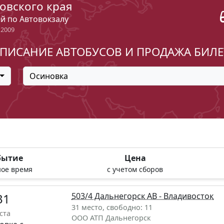
овского края
ый по Автовокзалу
 2009
ПИСАНИЕ АВТОБУСОВ И ПРОДАЖА БИЛ
Осиновка
бытие
Цена
ое время
с учетом сборов
31
503/4 Дальнегорск АВ - Владивосток
31 место, свободно: 11
ста
ООО АТП Дальнегорск