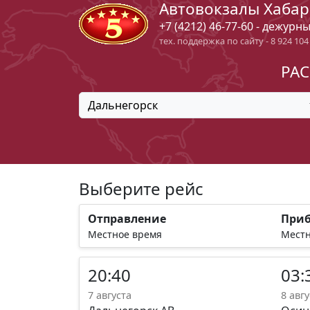
Автовокзалы Хабар
+7 (4212) 46-77-60 - дежурн
тех. поддержка по сайту - 8 924 104
РАС
Дальнегорск
Выберите рейс
Отправление
При
Местное время
Местн
20:40
03:
7 августа
8 авгу